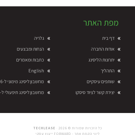
מפת האתר
דף בית
גלריה
אודות החברה
הנחות ומבצעים
יתרונות הליסינג
כתבות ומאמרים
התהליך
English
שותפים עיסקיים
מחשבון:ליסינג מימוני ל-36 חוד´
יצירת קשר לציוד סיסקו
מחשבון:ליסינג תיפעולי ל-24 חוד´
כל הזכויות שמורות © 2026 · ‫
TECHLEASE
ליווי הקמת אתר - FORWARD
ייעוץ עסקי