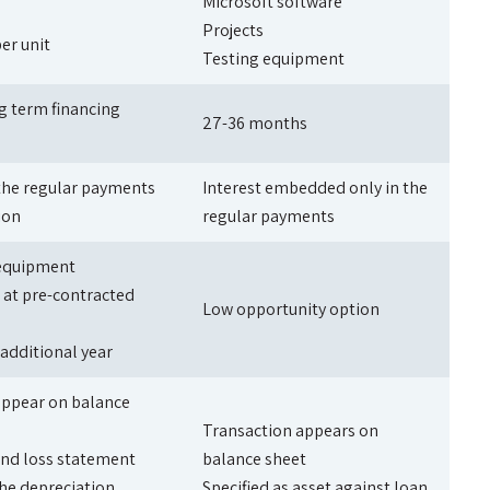
Microsoft software
Projects
per unit
Testing equipment
g term financing
27-36 months
the regular payments
Interest embedded only in the
ion
regular payments
 equipment
at pre-contracted
Low opportunity option
 additional year
appear on balance
Transaction appears on
and loss statement
balance sheet
the depreciation
Specified as asset against loan