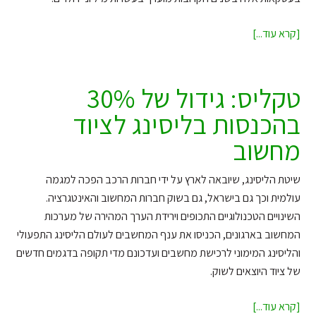
טקליס
[קרא עוד...]
תייצג
בלעדית
את
טקליס: גידול של 30%
סיסקו
בהכנסות בליסינג לציוד
קפיטל
מחשוב
בישראל
שיטת הליסינג, שיובאה לארץ על ידי חברות הרכב הפכה למגמה
עולמית וכך גם בישראל, גם בשוק חברות המחשוב והאינטגרציה.
השינויים הטכנולוגיים התכופים וירידת הערך המהירה של מערכות
המחשוב בארגונים, הכניסו את ענף המחשבים לעולם הליסינג התפעולי
והליסינג המימוני לרכישת מחשבים ועדכונם מדי תקופה בדגמים חדשים
של ציוד היוצאים לשוק.
טקליס:
[קרא עוד...]