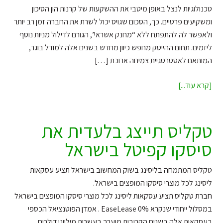
טכנולוגיות לנצל באופן מיטבי את ההשקעות של קרנות הון הסיכון
ומשקיעים פרטיים. כך, הסכום שגויס יכול לשרת את החברה זמן רב יותר
ולאפשר לה להתפתח ללא “מחנק אשראי”, הגורם לדילול מניות נוסף
ליזמים. תחום ההייטק מחפש כיוון מחדש בשנים אלה למודל בוגר,
המותאם לאסטרטגיית צמיחה ארוכת […]
איך
[קרא עוד...]
מגיעים
להערכת
שווי
טקליס תייצג בלעדית את
יותר
סיסקו קפיטל בישראל
גבוהה
תוך
טקליס המתמחה בליסינג בשוק המחשוב בישראל תציע עסקאות
שמירה
ליסינג לכל מוצרי סיסקו המופצים בישראל.
מלאה
חברת טקליס תציע עסקאות ליסינג לכל מוצרי סיסקו המופצים בישראל
על
במסלול ייחודי שנקרא EaseLease 0% . אמדן הפוטנציאל הכספי
האחזקות?
בעסקאות אלה בשנים הקרובות מוערך בעשרות מיליוני דולרים.