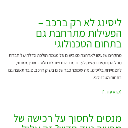
גידול
של
30%
ליסינג לא רק ברכב –
בהכנסות
הפעילות מתרחבת גם
בליסינג
בתחום הטכנולוגי
לציוד
מחשוב
מחקרים שנעשו לאחרונה מצביעים על מגמה הולכת וגדלה של חברות
מכל התחומים במשק לעבור מרכישת ציוד טכנולוגי באופן מסורתי,
להצטיידות בליסינג. מה שמוכר כבר שנים בשוק הרכב, צובר תאוצה גם
בתחום הטכנולוגי.
ליסינג
[קרא עוד...]
לא
רק
ברכב
מנסים לחסוך על רכישה של
–