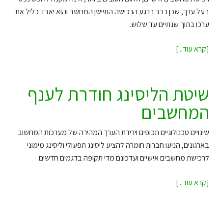
נייד
בעל ערך, שכן כבר ברגע הרכישה התיישן המחשב והוא יאבד כליל את
חדש?
ערכו בתוך שנתיים עד שלוש.
זה
עלול
בשביל
[קרא עוד...]
לעלות
מה
לכם
לקנות
ביוקר
מחשב?
שיטת הליסינג חודרת לענף
המחשבים
שינויים טכנולוגיים תכופים וירידת הערך המהירה של מערכות המחשוב
בארגונים, הניעו חברות חומרה להציע ליסינג תפעולי וליסינג מימוני
לרכישת מחשבים אישיים ועדכונם מדי תקופה בדגמים חדשים.
שיטת
[קרא עוד...]
הליסינג
חודרת