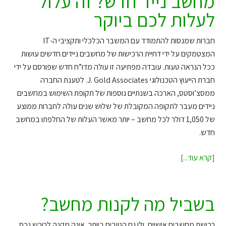
מחשב נייד חדש? זה עלול
הפעילות
לעלות לכם ביוקר
מתרחבת
גם
בתחום
חברות שמנסות להתמודד עם המשבר הכלכלי ותקציבי ה-IT
הטכנולוגי
המצטמקים על ידי דחיית הרכישות של מחשבים ניידים חדשים עושות
ככל הנראה טעות. עובדה מפתיעה זו עולה מדו”ח חדש שפורסם על ידי
חברת הייעוץ הטכנולוגי J. Gold Associates. לטענת החברה
ממסצ’וסטס, הארכה בשנתיים נוספות של תקופת השימוש במחשבים
ניידים מעבר לתקופה המקובלת של שלוש שנים עולה לחברות ממוצע
של 1,050 דולר לכל מחשב – יותר מאשר העלות של החלפתו במחשב
חדש.
מנסים
[קרא עוד...]
לחסוך
על
רכישה
בשביל מה לקנות מחשב?
של
מחשב
רכישת מחשבים אישיים, ולו גם הטובים ביותר, אינה מקנה לרוכש נכס