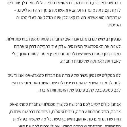
כבר שנים ארוכות, היות ובמקרים מסויימים הוא יכול להתאים לך יותר ואף
לדחות קצת את מועד הגיוס הבא והאשראי הנוסף הזה הוא ליסינג –
שבמהותו הוא אשראי חוץ בנקאי ולכן איננו מדלל את בעלי המניות
הקיימים.
מנסיון רב שיש לנו בתחום אנו רואים שחברות סטארט-אפ רבות מתחילות
לשנות את האסטרטגיה הפיננסית שלהן עוד בתחילת דרכן ומאתרות
מקורות הון נוספים שיאפשרו להתפתח באופן מיטבי לטווח הארוך בלי
לאבד את האחזקה של מניות החברה.
לנו בטקליס יש נסיון עשיר של עבודה עם חברות סטארט-אפ ואנו יודעים
לתת לך את האשראי שאתם צריכים לרכישת הציוד הטכנולוגי שדרוש
לכם כמעט בכל שלב פיננסי של התפתחות החברה.
אנחנו יכולים לסייע לכם ברכישת כל ציוד טכנולוגי שחברת סטראט-אפ
צריכה, החל מתחנות עבודה, ניידים ומסכים, נעזור גם ברכישת שרתים,
חוות שרתים ומערכות אחסון, נסייע ברכישת כל מה שקשור בעולמות
התקשורת, ההדפסה ואבטחת המידע ואפילו נרחיק לכת עם סיוע