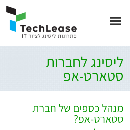
Ski
דלג
דלג
דלג
לתוכן
לפוטר
לתפריט
link
הצד
הראשי
ליסינג לחברות
סטארט-אפ
מנהל כספים של חברת
סטארט-אפ?