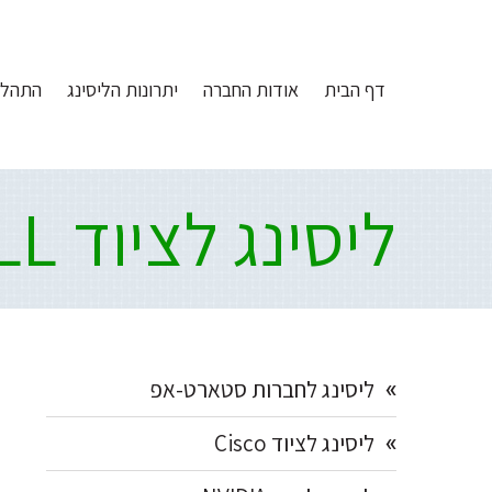
Ski
דלג
דלג
דלג
לתוכן
לפוטר
לתפריט
link
הצד
דף הבית
אודות החברה
יתרונות הליסינג
התהלי
הראשי
ליסינג לציוד DELL
Primary
ליסינג לחברות סטארט-אפ
Sidebar
ליסינג לציוד Cisco