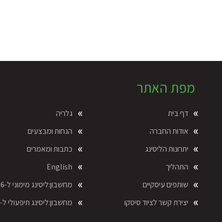
מפת האתר
דף בית
גלריה
אודות החברה
הנחות ומבצעים
יתרונות הליסינג
כתבות ומאמרים
התהליך
English
שותפים עיסקיים
מחשבון:ליסינג מימוני ל-36 חוד´
יצירת קשר לציוד סיסקו
מחשבון:ליסינג תיפעולי ל-24 חוד´