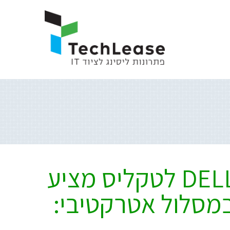
שיתוף פעולה ותיק בין DELL לטקליס מציע