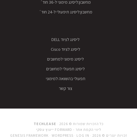
מחשבון:ליסינג מימוני ל-36 חוד´
מחשבון:ליסינג תיפעולי ל-24 חוד´
ליסינג לציוד DELL
ליסינג לציוד Cisco
ליסינג מימוני למחשבים
ליסינג תפעולי למחשבים
תפעולי בהשוואה למימוני
צור קשר
כל הזכויות שמורות © 2026 · ‫
TECHLEASE
ליווי הקמת אתר - FORWARD
ייעוץ עסקי
זכויות יוצרים © 2026 ·
LOG IN
·
WORDPRESS
·
GENESIS FRAMEWORK