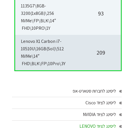
1135G7\8GB-
93
3200(1x8GB)\256
NVMe\FP\BLK\14″
FHD\10PRO\1Y
Lenovo X1 Carbon i7-
10510U\16GB(Sol)\512
209
NVMe\14″
FHD\BLK\FP\10Pro\3Y
Primary
ליסינג לחברות סטארט-אפ
Sidebar
ליסינג לציוד Cisco
ליסינג לציוד NVIDIA
ליסינג לציוד LENOVO