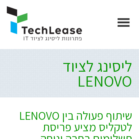
Ski
דלג
דלג
דלג
לתוכן
לפוטר
לתפריט
link
הצד
הראשי
ליסינג לציוד
LENOVO
שיתוף פעולה בין LENOVO
לטקליס מציע פריסת
תשלומים רחבה ונוחה