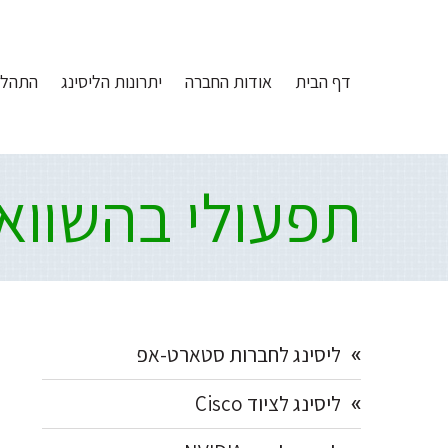
Ski
דלג
דלג
דלג
לתוכן
לפוטר
לתפריט
link
הצד
דף הבית
אודות החברה
יתרונות הליסינג
התהלי
הראשי
תפעולי בהשוואה
Primary
ליסינג לחברות סטארט-אפ
Sidebar
ליסינג לציוד Cisco