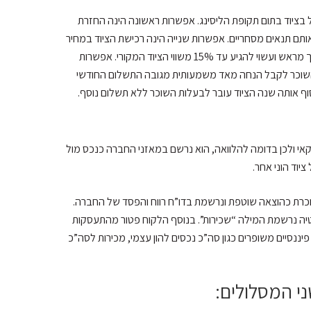
 בציוד בתום תקופת הליסינג. אפשרות ראשונה הינה החזרת
ותם תנאים מסחריים. אפשרות שנייה הינה רכישת הציוד במחיר
מוסכם מראש השווה לערכו ההוגן בשוק ביום סיום העסקה. מחיר זה מוערך מראש ועשוי להגיע עד 15% משווי הציוד המקורי. אפשרות
השוכר לקבל הנחה מאד משמעותית מגובה התשלום החודשי
קאי ולכן בדומה להלוואה, הוא נרשם במאזני החברה כנכס מול
יוד הוני אחר.
כרת כהוצאה שוטפת ונרשמת בדו”ח רווח והפסד של החברה.
יה נרשמת המילה “שכירות”. בנוסף הלקוח פטור מהתעסקות
פיננסיים משופרים כגון סה”כ נכסים להון עצמי, מכירות לסה”כ
י המסלולים: