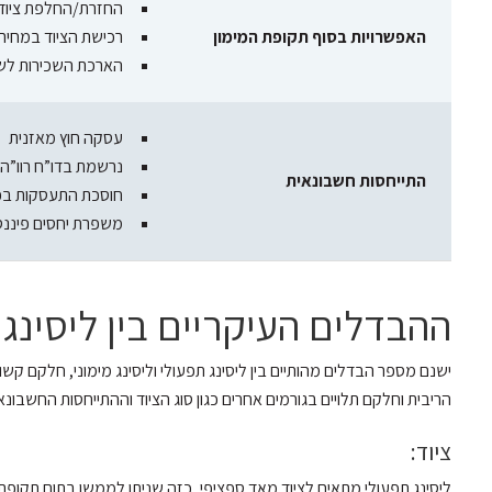
החזרת/החלפת ציוד
האפשרויות בסוף תקופת המימון
רכישת הציוד במחיר
הארכת השכירות לש
עסקה חוץ מאזנית
נרשמת בדו”ח רוו”ה
התייחסות חשבונאית
חוסכת התעסקות ב
משפרת יחסים פיננס
ההבדלים העיקריים בין ליסינג ת
ישנם מספר הבדלים מהותיים בין ליסינג תפעולי וליסינג מימוני, חלקם קש
הריבית וחלקם תלויים בגורמים אחרים כגון סוג הציוד וההתייחסות החשבונאי
ציוד:
ליסינג תפעולי מתאים לציוד מאד ספציפי, כזה שניתן לממשו בתום תקופת 