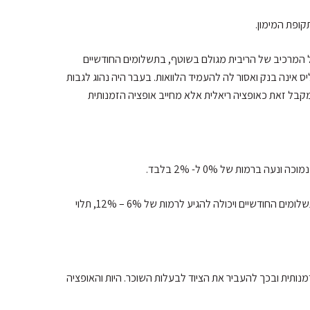
קופת המימון.
כל המרכיב של הריבית מגולם בשוטף, בתשלומים החודשיים
אינה בנק ואסור לה להעמיד הלוואות. בעבר היה נהוג לגבות
מקבל זאת כאופציה ריאלית אלא מחייב אופציה הזמנותית
 ברמות של 0% ל- 2% בלבד.
לעומת זאת, במסלול של ליסינג מימוני הריבית השנתית כולה מגולמת בתשלומים החודשיים ויכולה להגיע לרמות של 6% – 12%, תלוי
מנותית ובכך להעביר את הציוד לבעלות השוכר. היות והאופציה