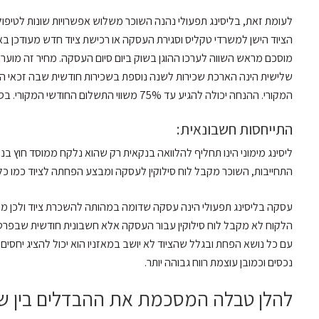
לעומת זאת, בליסינג תפעולי נהנה השוכר משלוש אפשרויות שונות לטיפול
הציוד הישן למשרדי טקליס וסגירת העסקה או רכישת ציוד חדש מעודכן בא
שלישית הינה הארכת שכירות לשנה נוספת בשכירות חודשית שבה זכאי 
המקורי. ההנחה יכולה להגיע עד 75% משווי התשלום החודשי המקורי. בסוף אותה שנה הציוד עובר לבעלות השוכר ללא תשלום נוסף.
התייחסות חשבונאית:
ליסינג מימוני הינו תחליף להלוואה בנקאית רק שהוא נלקח ממוסד חוץ בנ
התחייבות, השוכר מקבל לוח סילוקין לעסקה ומבצע הפחתה לציוד כמו כל צ
עסקה בליסינג תפעולי הינה עסקה שדומה במהותה להשכרת ציוד ולכן מו
הלקוח לא מקבל לוח סילוקין עבור העסקה אלא חשבונית חודשית שבפרט
עם כל נושא הפחת ובגלל שהציוד לא יושב במאזניו הוא יכול להציג יחסים 
נכסים וכמובן עוצמת רווח גבוהה יותר.
להלן טבלה המסכמת את ההבדלים בין שנ