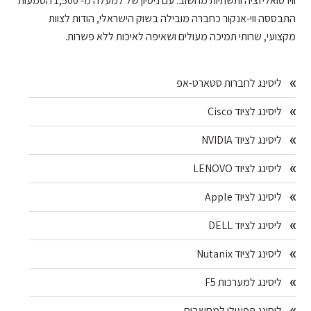
ווירטואליזציה ותשתיות מחשוב. עם ניסיון של למעלה מ- 1,500 הטמעות
התבססה ווי-אנקור כחברה מובילה בשוק הישראלי, הודות לצוות
מקצועי, שרותי תמיכה מעולים ושאיפה לאיכות ללא פשרות.
Primary
ליסינג לחברות סטארט-אפ
Sidebar
ליסינג לציוד Cisco
ליסינג לציוד NVIDIA
ליסינג לציוד LENOVO
ליסינג לציוד Apple
ליסינג לציוד DELL
ליסינג לציוד Nutanix
ליסינג למערכות F5
ליסינג תפעולי למחשבים