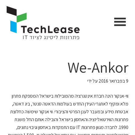
Ski
דלג
דלג
דלג
לתוכן
לפוטר
לתפריט
link
הצד
הראשי
We-Ankor
9 בפברואר 2016
על ידי
ווי-אנקור הינה חברת אינטגרציה מהמובילות בישראל המספקת פתרון
מלא ומקיף לאתגרי העידן החדש בעולמות הדאטה סנטר, ביג דאטה,
אבטחת מידע ובמעבר לענן הפרטי והציבורי. ווי אנקור שימשה כחלוצת
פתרונות הווירטואליזציה והאחסון בישראל והובילה אותם החל משנת
1990. לחברה מגוון פתרונות IT עם התמקדות באחסון וגיבוי נתונים,