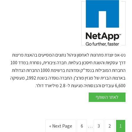
נט-אפ יוצרת פתרונות לאחסון וניהול נתונים המסייעים בהאצת פריצות
דרך עסקיות והשגת חיסכון בעלויות. חברה ציבורית, נסחרת במדד 100
החברות המובילות בנסד”ק ומדורגת ברשימת 1000 החברות הגדולות
בארצות הברית של מגזין פורצ’ן. החברה נוסדה בשנת 1992, מעסיקה
6,600 עובדים והכנסותיה מגיעות ל- 2.8 מיליארד דולר.
Net
לאתר השותף
App
Interim
Go
Go
Go
Go
Go
Next Page »
6
…
3
2
1
pages